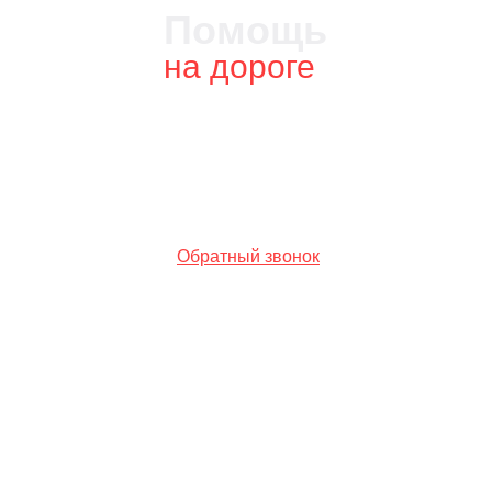
Помощь
на дороге
г. Москва, Байкальская 1/3с4
Круглосуточно без выходных
0103335@mail.ru
+7 (967) 010-33-35
Обратный звонок
© 2019 Помощь на дороге. Все права защищены.