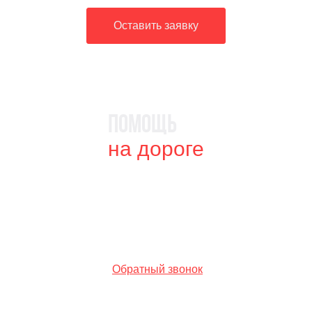
Оставить заявку
Помощь
на дороге
г. Москва, Байкальская 1/3с4
Круглосуточно без выходных
0103335@mail.ru
+7 (967) 010-33-35
Обратный звонок