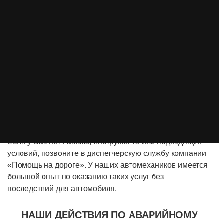
ёмкость, а она в свою очередь должна была
находиться ниже уровня бензобака.
На сегодняшний день это вариант может не подойти.
Сейчас почти во всех современных автомобилях в
топливный бак монтируется специальный клапан, как
часть безопасности, в случае переворота автомобиля
на крышу, топливо не смогло вытечь наружу. Не смотря
на это, способы слива топлива из бака практически
любого автомобиля нам известны, но они
индивидуальны для каждой марки.
Если у Вас нет навыка, инструмента или подходящих
условий, позвоните в диспетчерскую службу компании
«Помощь на дороге». У наших автомехаников имеется
большой опыт по оказанию таких услуг без
последствий для автомобиля.
НАШИ ДЕЙСТВИЯ ПО АВАРИЙНОМУ